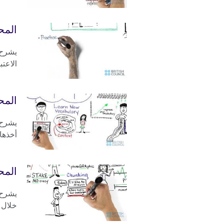
المحا
يشرح ه
الاعتبا
المح
يشرح ه
أخذها 
المح
يشرح ه
خلال تق