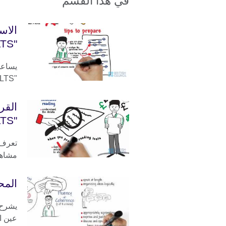
في هذا القسم
الاس
"IELTS"
يساعد
"IELTS"، ويزودك باستراتيجيات ونصائح للنجاج.
القر
"IELTS"
مشاهدة
المح
يشرح 
عين ال