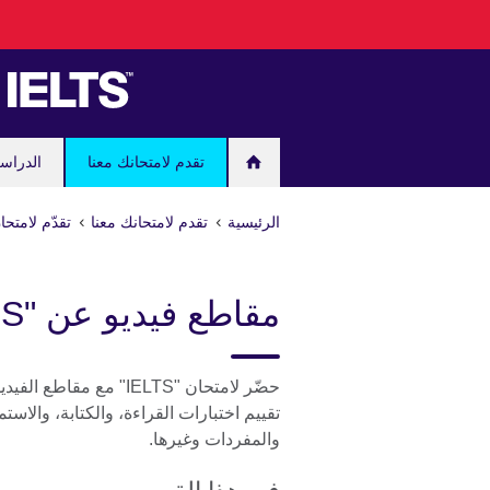
اذهب
مباشرة
إلى
المحتوى
تقدم لامتحانك معنا
الدراس
الرئيسية
تقدم لامتحانك معنا
تقدّم لامتحان "IELTS" مع المجلس الثقافي
مقاطع فيديو عن "IELTS"
حضّر لامتحان "IELTS" م
تقييم اختبارات القراءة، والكتابة، والا
والمفردات وغيرها.