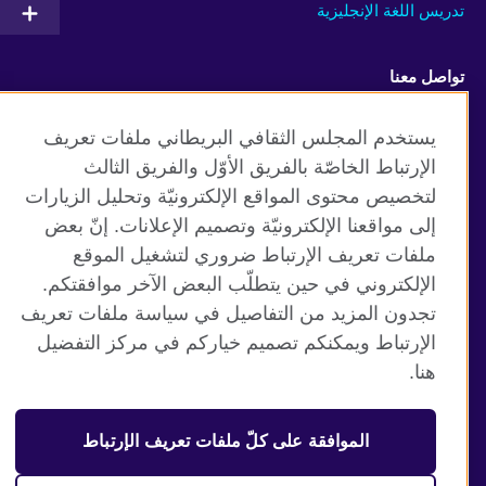
تدريس اللغة الإنجليزية
تواصل معنا
Facebook
RSS
يستخدم المجلس الثقافي البريطاني ملفات تعريف
الإرتباط الخاصّة بالفريق الأوّل والفريق الثالث
TikTok
لتخصيص محتوى المواقع الإلكترونيّة وتحليل الزيارات
إلى مواقعنا الإلكترونيّة وتصميم الإعلانات. إنّ بعض
ملفات تعريف الإرتباط ضروري لتشغيل الموقع
الإلكتروني في حين يتطلّب البعض الآخر موافقتكم.
موقع المجلس الثقافي البريطاني العالمي
تجدون المزيد من التفاصيل في سياسة ملفات تعريف
الخصوصية وشروط الاستخدام
الإرتباط ويمكنكم تصميم خياركم في مركز التفضيل
ملفات تعريف الإرتباط
هنا.
خارطة الموقع
الموافقة على كلّ ملفات تعريف الإرتباط
© 2026 British Council
منظمة المملكة المتحدة الدولية للعلاقات الثقافية والفرص