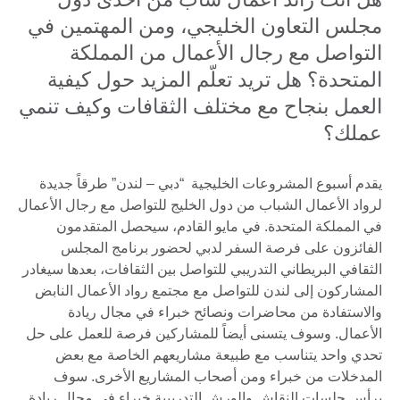
مجلس التعاون الخليجي، ومن المهتمين في
التواصل مع رجال الأعمال من المملكة
المتحدة؟ هل تريد تعلّم المزيد حول كيفية
العمل بنجاح مع مختلف الثقافات وكيف تنمي
عملك؟
يقدم أسبوع المشروعات الخليجية “دبي – لندن” طرقاً جديدة
لرواد الأعمال الشباب من دول الخليج للتواصل مع رجال الأعمال
في المملكة المتحدة. في مايو القادم، سيحصل المتقدمون
الفائزون على فرصة السفر لدبي لحضور برنامج المجلس
الثقافي البريطاني التدريبي للتواصل بين الثقافات، بعدها سيغادر
المشاركون إلى لندن للتواصل مع مجتمع رواد الأعمال النابض
والاستفادة من محاضرات ونصائح خبراء في مجال ريادة
الأعمال. وسوف يتسنى أيضاً للمشاركين فرصة للعمل على حل
تحدي واحد يتناسب مع طبيعة مشاريعهم الخاصة مع بعض
المدخلات من خبراء ومن أصحاب المشاريع الأخرى. سوف
يرأس جلسات النقاش والورش التدريبية خبراء في مجال ريادة