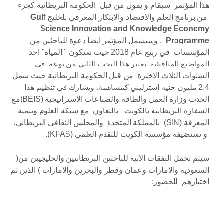
هذا المؤتمر سيقام و يمول من قبل الحكومة البريطانية كجزء
من برنامج العلم والاقتصاد والابتكار المعرفي للخليج
Gulf
Science Innovation and Knowledge Economy
Programme
. وسيشمل المؤتمر ايضاً دعوة للباحثين من
المؤسسات في ربيع عام 2018 حيث ستكون "المياه" احد
المواضيع المناقشة. يعتبر هذا البحث الثاني من نوعه في
السنوات الثلاث الاخيرة من قبل الحكومة البريطانية حيث شمل
2.4 مليون جنيه إسترليني كمساهمة. ويشارك في تنظيم هذا
الحدث وزارة العمل والطاقة والصناعات الاستراتيجية (BEIS)مع
السفارة البريطانية بالكويت بالتعاون مع شبكة العلوم وتنمية
المعرفة (SIN) بالمملكة المتحدة والمجلس الثقافي البريطاني،
و تستضيفه مؤسسة الكويت للتقدم العلمي (KFAS).
سيتم تحمل النفقات الاتية للباحثين البريطانيين والخليجيين من(
السعودية والامارات وعمان وقطر والبحرين والامارات ) الذين تم
اختيارهم للحضور: