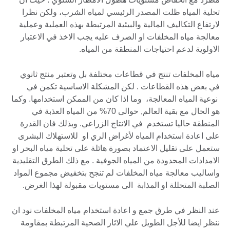
تحلية المياه ظلت المصدر الرئيسي لمياه الشرب، ولكن نظرا
لارتفاع التكاليف المالية والبيئية المرتبطة بهذه العملية وعملية
معالجة مياه المخلفات او الصرف عليه يجب الاخذ في الاعتبار
الاولوية لدعم احتياجات المنطقة من المياه.
مياه المخلفات تنتج في قطاعات مختلفة بل وتعتبر منتج ثانوي
في بعض هذه القطاعات . لكن المشكلة الاساسية تكمن في
نوعية المياه المعالجة، وما اذا كان من الممكن استخدامها. وكما
هو الحال مع بقية العالم, حوالى 70% من المياه العذبة في
المنطقة حاليا تستخدم في الانتاج الزراعي. وبذلك فان القدرة
على اعادة استخدام المياه لأغراض الري او للاستهلاك البشرى
ستعمل على تقليل الاعتماد بصورة هائلة على تحلية مياه البحر او
الامدادات المحدودة من المياه الجوفية . مع ذلك الطرق التقليدية
واساليب معالجة مياه المخلفات لم تنجح بتخفيض مجموع المواد
الصلبة المتحللة او المذابة الى مستويات مقبولة لهذا الغرض.
عند النظر في طرق جمع و اعادة استخدام مياه المخلفات نود ان
ننظر ايضا للأجل الطويل علي الاثار الصحية المرتبطة بمقاومة