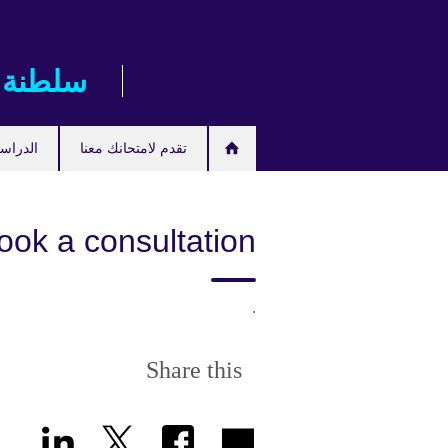
اذهب
مباشرة
إلى
سلطنة 
المحتوى
تقدم لامتحانك معنا
الدراس
ook a consultation
.
Share this