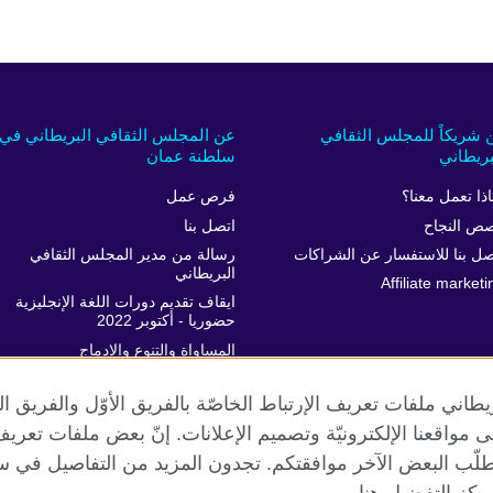
 شريكاً للمجلس الثقافي
عن المجلس الثقافي البريطاني في
بريطاني
سلطنة عمان
اذا تعمل معنا؟
فرص عمل
ص النجاح
اتصل بنا
صل بنا للاستفسار عن الشراكات
رسالة من مدير المجلس الثقافي
البريطاني
Affiliate marketi
ايقاف تقديم دورات اللغة الإنجليزية
حضوريا - أكتوبر 2022
المساواة والتنوع والإدماج
خدمة العملاء
طاني ملفات تعريف الإرتباط الخاصّة بالفريق الأوّل والفريق 
 إلى مواقعنا الإلكترونيّة وتصميم الإعلانات. إنّ بعض ملفات تع
طلّب البعض الآخر موافقتكم. تجدون المزيد من التفاصيل في س
الخصوصية وشروط الاستخدام
ملفات تعريف الإرتباط
خارطة الموقع