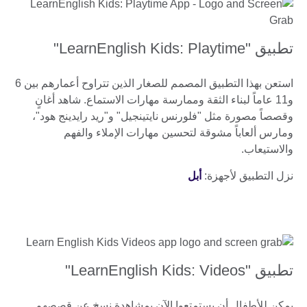
تطبيق "LearnEnglish Kids: Playtime"
استعن بهذا التطبيق المصمم للصغار الذين تتراوح أعمارهم بين 6
و11 عاماً لبناء الثقة وممارسة مهارات الاستماع. شاهد أغانٍ
وقصصاً مصورة مثل "فلورنس نايتينجيل" و"ريد رايدينج هود"،
ومارس ألعاباً مشوقة لتحسين مهارات الإملاء والفهم
والاستيعاب.
نزل التطبيق لأجهزة:
أبل
تطبيق "LearnEnglish Kids: Videos"
يمكن للأطفال أن يستمتعوا الآن بمشاهدة نسخ عن قصصهم