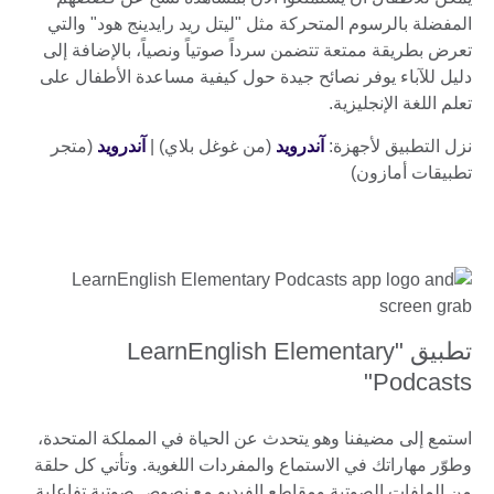
المفضلة بالرسوم المتحركة مثل "ليتل ريد رايدينج هود" والتي
تعرض بطريقة ممتعة تتضمن سرداً صوتياً ونصياً، بالإضافة إلى
دليل للآباء يوفر نصائح جيدة حول كيفية مساعدة الأطفال على
تعلم اللغة الإنجليزية.
نزل التطبيق لأجهزة:
آندرويد
(من غوغل بلاي) |
آندرويد
(متجر
تطبيقات أمازون)
تطبيق "LearnEnglish Elementary
Podcasts"
استمع إلى مضيفنا وهو يتحدث عن الحياة في المملكة المتحدة،
وطوّر مهاراتك في الاستماع والمفردات اللغوية. وتأتي كل حلقة
من الملفات الصوتية ومقاطع الفيديو مع نصوص صوتية تفاعلية