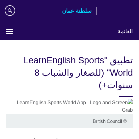
اذهب
سلطنة عمان
مباشرة
إلى
المحتوى
القائمة
اختر
لغتك
تطبيق "LearnEnglish Sports
World" (للصغار والشباب 8
سنوات+)
British Council
©