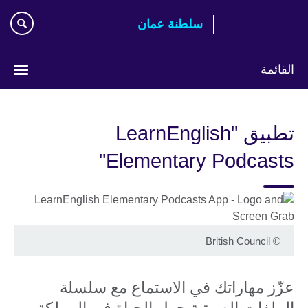
اذهب
سلطنة عمان
مباشرة
إلى
المحتوى
القائمة
اختر
لغتك
تطبيق "LearnEnglish
Elementary Podcasts"
British Council
©
عزّز مهاراتك في الاستماع مع سلسلة