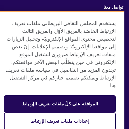
تواصل معنا
Facebook
RSS
يستخدم المجلس الثقافي البريطاني ملفات تعريف
الإرتباط الخاصّة بالفريق الأوّل والفريق الثالث
TikTok
لتخصيص محتوى المواقع الإلكترونيّة وتحليل الزيارات
إلى مواقعنا الإلكترونيّة وتصميم الإعلانات. إنّ بعض
ملفات تعريف الإرتباط ضروري لتشغيل الموقع
الإلكتروني في حين يتطلّب البعض الآخر موافقتكم.
موقع المجلس الثقافي البريطاني العالمي
تجدون المزيد من التفاصيل في سياسة ملفات تعريف
الخصوصية وشروط الاستخدام
الإرتباط ويمكنكم تصميم خياركم في مركز التفضيل
ملفات تعريف الإرتباط
هنا.
خارطة الموقع
الموافقة على كلّ ملفات تعريف الإرتباط
© 2026 British Council
منظمة المملكة المتحدة الدولية للعلاقات الثقافية والفرص
التعليمية. جمعية خيرية مسجلة تحت رقم 209131 (إنجلترا وويلز)
إعدادات ملفات تعريف الإرتباط
وSC03773 (اسكتلندا).