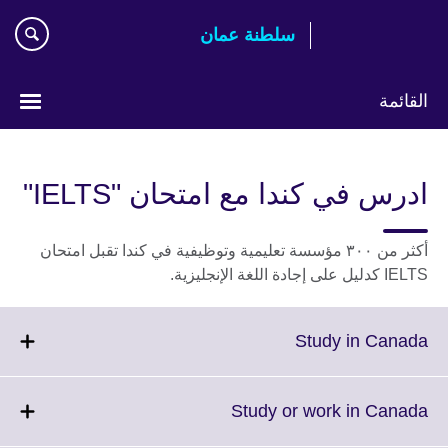
اذهب
سلطنة عمان
مباشرة
إلى
المحتوى
القائمة
اختر
لغتك
ادرس في كندا مع امتحان "IELTS"
أكثر من ٣٠٠ مؤسسة تعليمية وتوظيفية في كندا تقبل امتحان
IELTS كدليل على إجادة اللغة الإنجليزية.
Click
Study in Canada
to
expand.
More
Click
Study or work in Canada
information
to